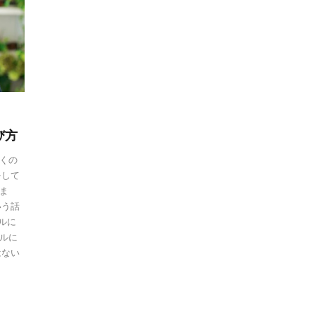
び方
くの
をして
ま
いう話
ルに
ルに
はない