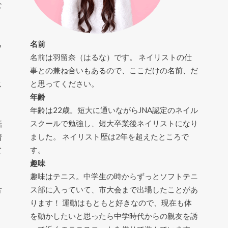
な
名前
ら
名前は羽留奈（はるな）です。 ネイリストの仕
。
事との兼ね合いもあるので、ここだけの名前、だ
と思ってください。
ス
年齢
年齢は22歳。短大に通いながらJNA認定のネイル
スクールで勉強し、短大卒業後ネイリストになり
話
ました。 ネイリスト歴は2年を超えたところで
情
す。
て
趣味
趣味はテニス。中学生の時からずっとソフトテニ
ス部に入っていて、市大会まで出場したことがあ
方
ります！ 運動はもともと好きなので、現在も体
を動かしたいと思ったら中学時代からの親友を誘