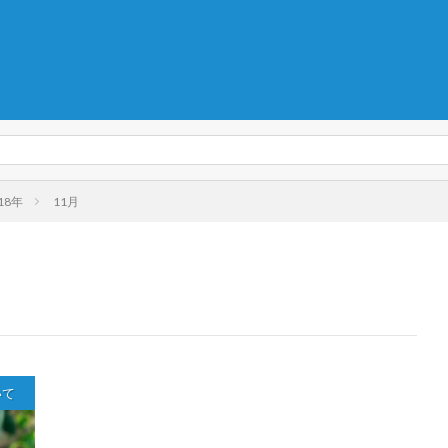
18年
11月
いて